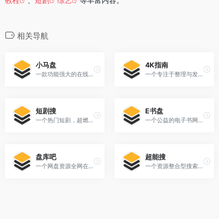
教程
、
短剧
综艺
等丰富内容。
相关导航
小马盘
4K指南
一款功能强大的在线聚合网盘搜索引擎，特别适合经常使用云盘的用户。
一个专注于整理与发布 4K超清内容的夸克网盘资源分享站。
短剧搜
E书盘
一个热门短剧，超燃短剧，爽文短剧等短剧网盘资源搜索引擎！
一个公益的电子书网盘资源搜索站。
盘库吧
超能搜
一个网盘资源全网在线搜索神器，可以自动检测失效网盘链接，每天更新海量资源。
一个资源整合型搜索导航平台，专门收录并分类整理了百度网盘搜索引擎、云盘解析工具、资源推荐导航等第三方工具网站。