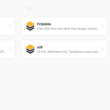
Fribbble
Free PSD files and other free design resources by Dribbblers.
ui8
图形交互与界面设计交流、作品展示、学习平台。
UI Kits, Wireframe Kits, Templates, Icons and More