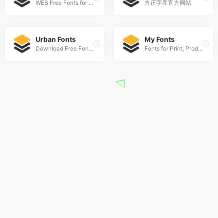
WEB Free Fonts for Windows and Mac / Font free Download
方正字库官方网站
Urban Fonts
My Fonts
Download Free Fonts and Free Dingbats.
Fonts for Print, Products & Screens