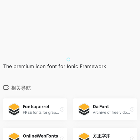
The premium icon font for Ionic Framework
相关导航
Fontsquirrel
Da Font
FREE fonts for graphic designers
Archive of freely downloadable fonts.
OnlineWebFonts
方正字库