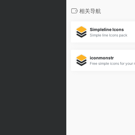
相关导航
Simpleline Icons
Simple line Icons pack
iconmonstr
Free simple icons for your 