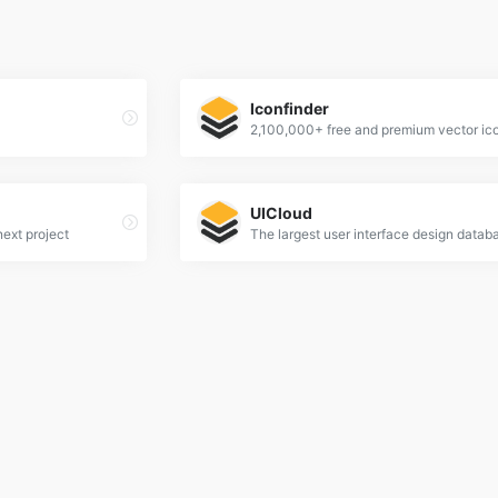
Iconfinder
2,100,000+ free and premium vector ic
UICloud
next project