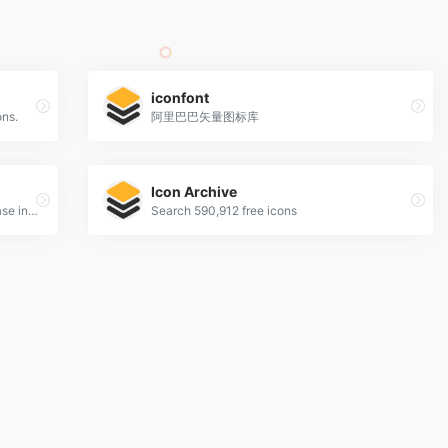
iconfont
ons.
阿里巴巴矢量图标库
Icon Archive
The largest user interface design database in the world.
Search 590,912 free icons