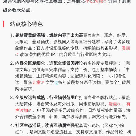
兼具优质内容与浓厚社区氛围，是导航站
小说阅读
分类下的顶
级必收录站点。
站点核心特色
题材覆盖纵深强，爆款内容产出力高
覆盖古言、现言、纯爱、
无限流、悬疑仙侠、影视同人等海量细分题材，孕育了诸多现
象级作品；官方常设影视签约专题，持续输出具备影视、
漫画
改编潜力的优质 IP，内容质量与行业影响力突出。
内容分区精细化，适配全场景阅读
设有多维度专属频道：「完
结文库」提供海量完本作品，支持半价、包月整本畅读；「中
短篇频道」主打精炼短内容，适配碎片化阅读；「小书喵悦
读」聚焦
儿童
文学，按年龄段划分亲子读物，覆盖全年龄段
阅读需求。
全版权运营成熟，行业辐射范围广
打造专业全版权站点，覆盖
大陆简体、港台繁体及海外出版，同步拓展影视、
漫画
、
有
声读物
、电子阅读等多元改编合作；日均版权签约量高，海
外合作覆盖泰国、韩国、新加坡等多国，网文出海能力领先。
社区生态活跃，读者互动属性强
配套晋江论坛（又称 “小粉
红”），是网文圈知名交流社区，支持求文推书、作品讨论、树