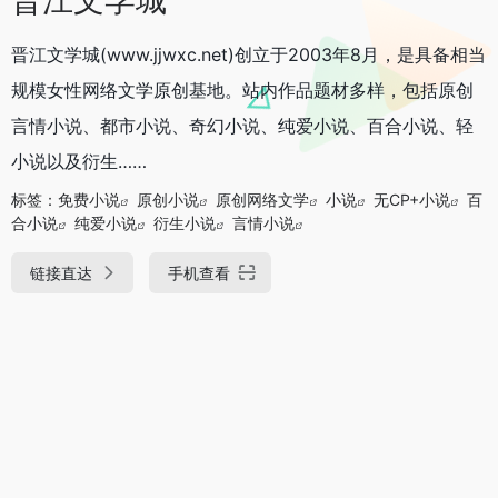
晋江文学城(www.jjwxc.net)创立于2003年8月，是具备相当
规模女性网络文学原创基地。站内作品题材多样，包括原创
言情小说、都市小说、奇幻小说、纯爱小说、百合小说、轻
小说以及衍生……
标签：
免费小说
原创小说
原创网络文学
小说
无CP+小说
百
合小说
纯爱小说
衍生小说
言情小说
链接直达
手机查看