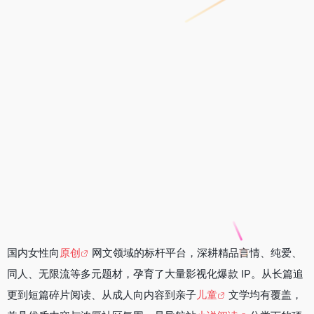
国内女性向
原创
网文领域的标杆平台，深耕精品言情、纯爱、
同人、无限流等多元题材，孕育了大量影视化爆款 IP。从长篇追
更到短篇碎片阅读、从成人向内容到亲子
儿童
文学均有覆盖，