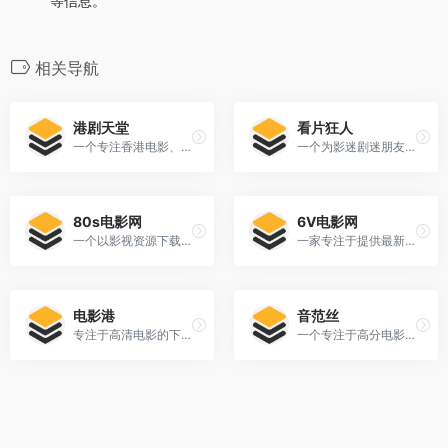
等信息。
相关导航
港剧天堂
看片狂人
一个专注香港电影、香港电视剧的影视论坛。
一个为影迷剧迷朋友们建立的可免费在线观看,免费超前点播,下载高清视频资源的网站。
80s电影网
6V电影网
一个以影视资源下载为主要功能的网站，重点提供适合手机及本地播放器使用的 MP4 格式电影、电视剧和动漫资源。
一家专注于提供最新高清电影资源下载的网站。
电影港
音范丝
专注于高清电影的下载服务。
一个专注于高分电影下载资源的网站平台，以其严格的影片筛选标准和高清晰度下载格式而著称。