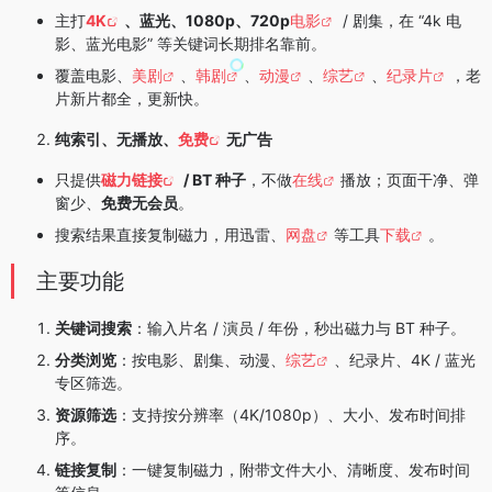
主打
4K
、蓝光、1080p、720p
电影
/ 剧集，在 “4k 电
影、蓝光电影” 等关键词长期排名靠前。
覆盖电影、
美剧
、
韩剧
、
动漫
、
综艺
、
纪录片
，老
片新片都全，更新快。
纯索引、无播放、
免费
无广告
只提供
磁力链接
/ BT 种子
，不做
在线
播放；页面干净、弹
窗少、
免费无会员
。
搜索结果直接复制磁力，用迅雷、
网盘
等工具
下载
。
主要功能
关键词搜索
：输入片名 / 演员 / 年份，秒出磁力与 BT 种子。
分类浏览
：按电影、剧集、动漫、
综艺
、纪录片、4K / 蓝光
专区筛选。
资源筛选
：支持按分辨率（4K/1080p）、大小、发布时间排
序。
链接复制
：一键复制磁力，附带文件大小、清晰度、发布时间