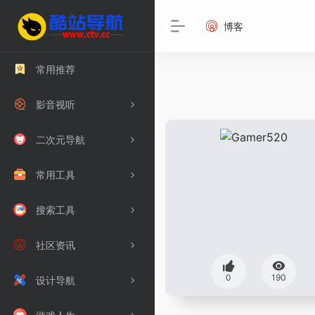
博客
常用推荐
影音视听
二次元导航
常用工具
搜索工具
社区资讯
0
190
设计导航