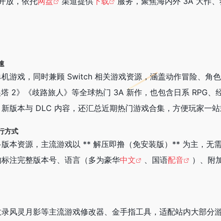
开放，依托
网盘
渠道提供
下载
服务，聚焦海内外 3A 大
速
 单机游戏，同时兼顾 Switch 相关游戏资源，涵盖动作冒险
尖塔 2》《歧路旅人》等全球热门 3A 新作，也包含日系 RP
新版本与 DLC 内容，还汇总近期热门游戏合集，方便玩家一
行方式
版本资源，主流游戏以 ** 解压即撸（免安装版）** 为主，
均标注完整版本号、语言（多为豪华
中文
、国语
配音
）、附
收录风灵月影等主流游戏修改器、金手指工具，适配站内大部分