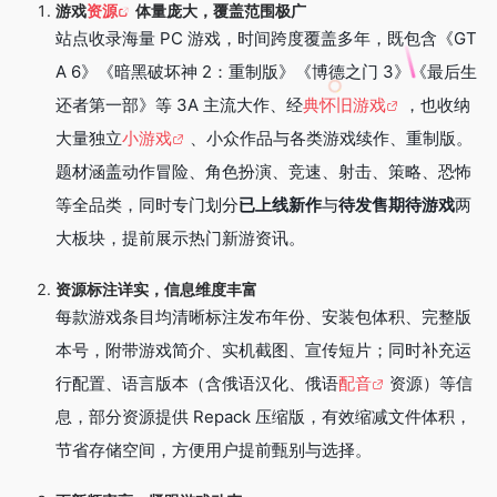
游戏
资源
体量庞大，覆盖范围极广
站点收录海量 PC 游戏，时间跨度覆盖多年，既包含《GT
A 6》《暗黑破坏神 2：重制版》《博德之门 3》《最后生
还者第一部》等 3A 主流大作、经
典怀旧游戏
，也收纳
大量独立
小游戏
、小众作品与各类游戏续作、重制版。
题材涵盖动作冒险、角色扮演、竞速、射击、策略、恐怖
等全品类，同时专门划分
已上线新作
与
待发售期待游戏
两
大板块，提前展示热门新游资讯。
资源标注详实，信息维度丰富
每款游戏条目均清晰标注发布年份、安装包体积、完整版
本号，附带游戏简介、实机截图、宣传短片；同时补充运
行配置、语言版本（含俄语汉化、俄语
配音
资源）等信
息，部分资源提供 Repack 压缩版，有效缩减文件体积，
节省存储空间，方便用户提前甄别与选择。