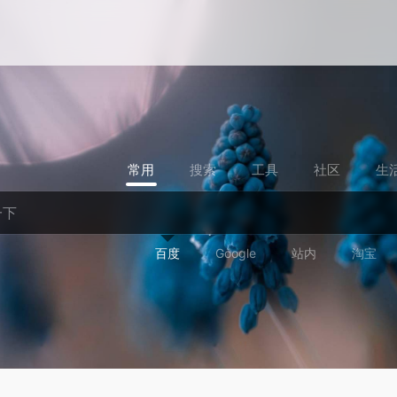
常用
搜索
工具
社区
生
百度
Google
站内
淘宝