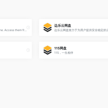
边乐云网盘
Store photos and docs online. Access them from any PC, Mac or phone. Create and work together on Word, Excel or PowerPoint documents.
115网盘
115，一生相伴