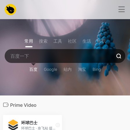
常用
搜索
工具
社区
生活
求职
百度
Google
站内
淘宝
Bing
Prime Video
环球巴士
环球巴士 · 奈飞站 提供包括一站式海外数字订阅平台 包括但不限于奈飞 网飞 Netfilx Spotify,Netflix,Tidal,Hbo,Hbogo,Youtube,Disney+在内的流媒体账号合租，实现自动化交付，售后无忧，发车更省心，上车更安心，价格更贴心