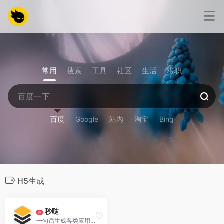
常用
搜索
工具
社区
生活
求职
百度
Google
站内
淘宝
Bing
H5生成
秒哒
荐
一句话生成各类应用，支持生成网站、小程序、H5、小游戏、小工具、轻应用等。