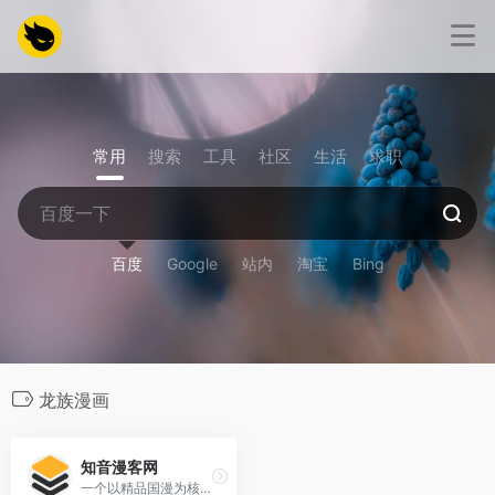
常用
搜索
工具
社区
生活
求职
百度
Google
站内
淘宝
Bing
龙族漫画
知音漫客网
一个以精品国漫为核心的漫画阅读平台，收录了大量热门和经典的国漫作品，支持免费阅读、高清画质、无广告体验。