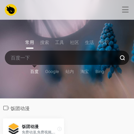
常用
搜索
工具
社区
生活
求职
百度
Google
站内
淘宝
Bing
饭团动漫
饭团动漫
免费动漫,免费视频,免费看动漫,在线看动漫,在线看漫画,在线看番,饭团动漫,ACG饭团,新番在线