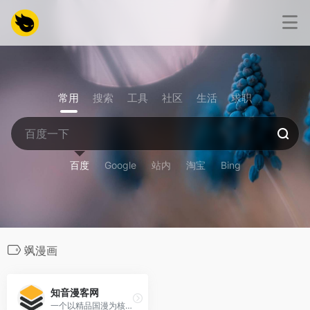
常用
搜索
工具
社区
生活
求职
百度
Google
站内
淘宝
Bing
飒漫画
知音漫客网
一个以精品国漫为核心的漫画阅读平台，收录了大量热门和经典的国漫作品，支持免费阅读、高清画质、无广告体验。