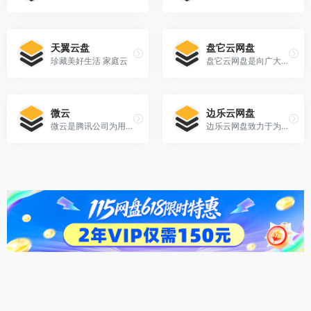
天翼云盘
盘它云网盘
珍藏美好生活 家庭云
盘它云网盘是向广大用户提供上传空间和技术的信息存储空间服务平台。
微云
边乐云网盘
微云是腾讯公司为用户精心打造的一项智能云服务
边乐云网盘致力于为用户提供安全稳定的云存储产品