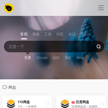
常用
搜索
工具
社区
生活
求职
百度
Google
站内
淘宝
Bing
网盘
115网盘
百度网盘
荐
115，一生相伴
百度网盘是一款国民级产品