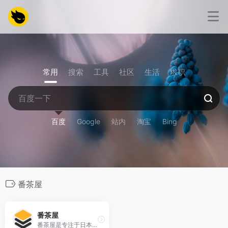
常用
搜索
工具
社区
生活
求职
百度
Google
站内
淘宝
Bing
番茶屋
番茶屋
番茶屋是专注于日本动漫番剧的在线观看平台，提供最新番剧、经典动漫全集免费高清播放，新番更新及时，涵盖热血、校园、治愈等多种类型，让你轻松追番不等待！