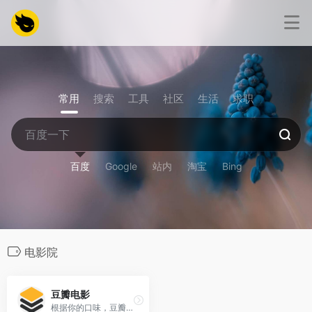
常用
搜索
工具
社区
生活
求职
百度
Google
站内
淘宝
Bing
电影院
豆瓣电影
根据你的口味，豆瓣电影会推荐好电影给你。