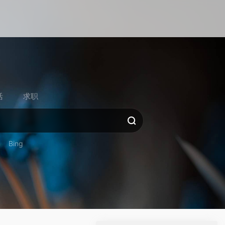
活
求职
Bing