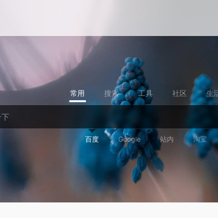
常用
搜索
工具
社区
生
百度
Google
站内
淘宝