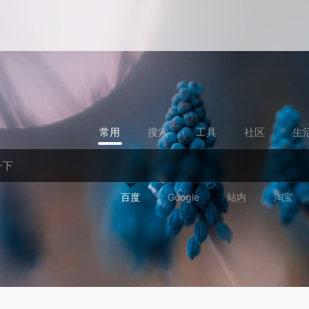
常用
搜索
工具
社区
生
百度
Google
站内
淘宝