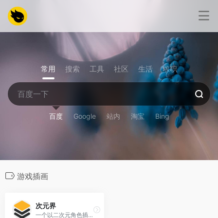
常用
搜索
工具
社区
生活
求职
百度
Google
站内
淘宝
Bing
游戏插画
次元界
一个以二次元角色插画为核心的网站。