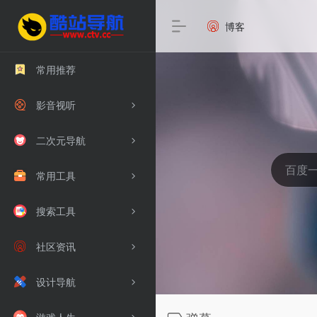
博客
常用推荐
影音视听
二次元导航
常用工具
搜索工具
社区资讯
设计导航