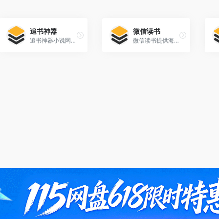
追书神器
微信读书
追书神器小说网提供都市小说、玄幻小说、武侠小说、科幻小说、游戏小说、同人小说等免费小说下载，好看的小说在线阅读网站推荐出免费全本小说、小说排行榜前十名，您可以方便地进行追书神器免费全本小说在线阅读！
微信读书提供海量正版书籍、小说、漫画、公众号、听书，多设备同步实现跨屏阅读。与微信好友一起发现更多精品好书，随时交流感想，让阅读不再孤独。