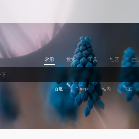
常用
搜索
工具
社区
生
百度
Google
站内
淘宝