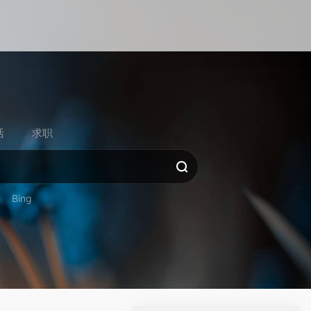
活
求职
Bing