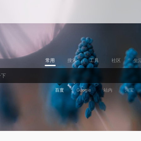
常用
搜索
工具
社区
生
百度
Google
站内
淘宝