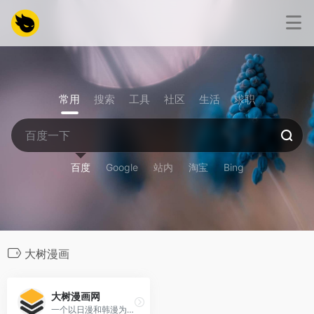
常用
搜索
工具
社区
生活
求职
百度
Google
站内
淘宝
Bing
大树漫画
大树漫画网
一个以日漫和韩漫为主的综合性漫画平台，汇聚了丰富的漫画资源，涵盖多个受欢迎的漫画题材。