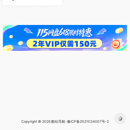
Copyright © 2026 酷站导航-
豫ICP备2021034007号-2