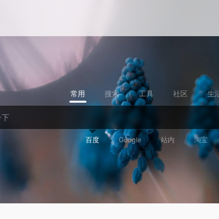
常用
搜索
工具
社区
生
百度
Google
站内
淘宝