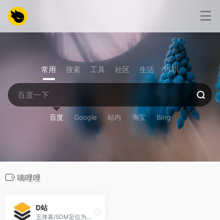
常用
搜索
工具
社区
生活
求职
百度
Google
站内
淘宝
Bing
嘀哩哩
D站
五弹幕/5DM定位为二次元弹幕视频平台，专注于动漫播放和弹幕互动。