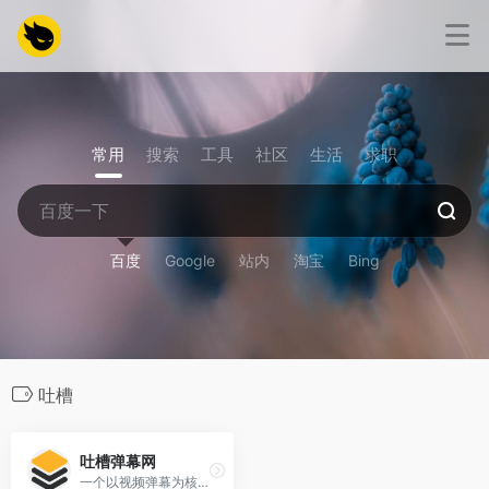
常用
搜索
工具
社区
生活
求职
百度
Google
站内
淘宝
Bing
吐槽
吐槽弹幕网
一个以视频弹幕为核心特色的弹幕视频网站，早期主要面向ACG爱好者，涵盖大量动画、漫画、游戏相关内容。