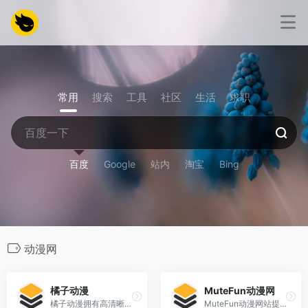
常用
搜索
工具
社区
生活
求职
百度
Google
站内
淘宝
Bing
动漫网
橘子动漫
MuteFun动漫网
橘子动漫拥有高清晰画质的在线动漫，最新电影，观看完全免费、高速播放、更新及时在线，我们致力为所有动漫迷们提供最好看的动漫
MuteFun动漫网站提供最新最快的动漫新番资讯和在线播放，享受动漫的乐趣。