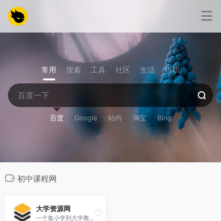
常用
搜索
工具
社区
生活
求职
百度
Google
站内
淘宝
Bing
初中课程网
大学资源网
一个集小学到大学教育、职场管理课程于一体的综合性学习平台。