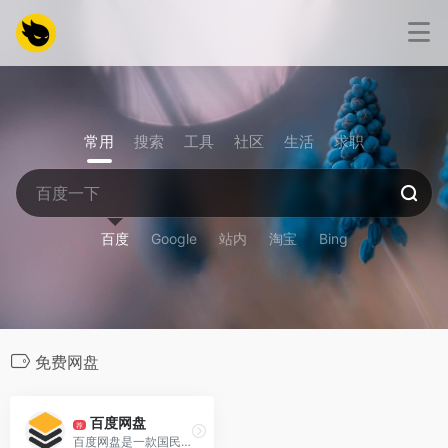
常用
搜索
工具
社区
生活
求职
百度
Google
站内
淘宝
Bing
免费网盘
百度网盘
荐
百度网盘是一款国民级产品