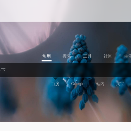
常用
搜索
工具
社区
生
百度
Google
站内
淘宝