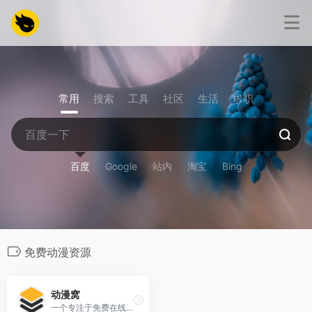
常用
搜索
工具
社区
生活
求职
百度
Google
站内
淘宝
Bing
免费动漫资源
动漫窝
一个专注于免费在线动漫播放的综合平台，提供海量优质动漫资源，覆盖经典日漫、最新国产动画及各种类型番剧。