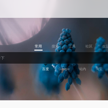
常用
搜索
工具
社区
生
百度
Google
站内
淘宝