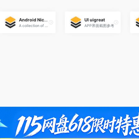
Android Niceties
UI uigreat
A collection of screenshots encompassing some of the most beautiful looking Android apps.
APP界面截图参考