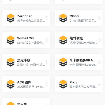
Zerochan
Chnci
老牌合规向二次元高清插画图库，全球知名ACG图站，库存超200万张经过人工审核的优质同人、原画、角色插[…]
Chnci壁纸网汇聚了海量高清、精美的二次元壁纸，涵盖动漫、游戏、插画等多个领域。我们致力于为您提供最新、最热门的二次元美图，让您轻松找到心仪的壁纸，打造个性化的手机、电脑桌面。快来探索这个充满幻想与创意的二次元世界吧！
SomeACG
绝对领域
SomeACG - 做最棒的ACG插画作品分享平台。
绝对领域(www.jdlingyu.com)是一个2.5次元图片分享平台。
次元小镇
米卡插画(MIKAGOGO)
次元小镇（创漫小镇）是一个动漫爱好者分享社区，动漫资源、资讯、动漫美图壁纸、音乐和cosplay资源小站。
米卡插画(Mikagogo)是次元小镇动漫旗下插画小站，主要分享动漫插画、P站画师、P站美图、手机壁纸、电脑壁纸等二次元资源，喜欢动漫插画的小伙伴们记得收藏哟
ACG图库
Pixiv
ACG图库官网（www.acgtuku.com）免费提供丰富的手机壁纸，动漫壁纸，ACG二次元壁纸，电脑壁纸、桌面壁纸等火爆好看的高清4K壁纸图片下载。包含电脑壁纸、手机壁纸设备的不同尺寸以及自定义下载壁纸图片，免费壁纸下载方便快捷。
日本最大的二次元插画、漫画、小说创作与分享平台，被誉为“二次元艺术家的圣地”。
次元界