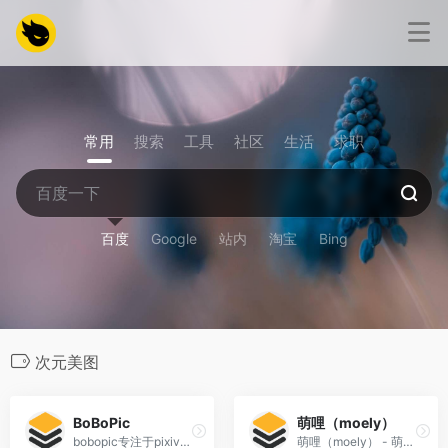
常用
搜索
工具
社区
生活
求职
百度
Google
站内
淘宝
Bing
次元美图
BoBoPic
萌哩（moely）
bobopic专注于pixiv插画师的分享，及高清插画下载。无水印且日更。
萌哩（moely） - 萌萌的二次元美图。全网精选二次元美图，提供高质量原图下载。收藏美图，收获美好。